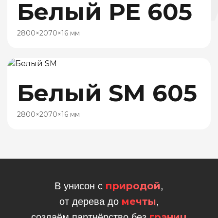
Белый РЕ 605
2800×2070×16 мм
Белый SM 605
2800×2070×16 мм
природой
В унисон с
,
мечты
от дерева до
,
границ
создаём партнёрство без