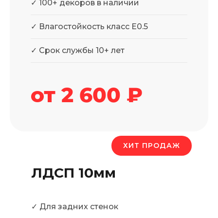
✓ 100+ декоров в наличии
✓ Влагостойкость класс Е0.5
✓ Срок службы 10+ лет
от 2 600 ₽
5 способов
увеличить прибыль с
ЛДСП
ХИТ ПРОДАЖ
Практические советы от экспертов ЛТМ
ЛДСП 10мм
Оптимизация раскроя
01
Внедрите программы оптимизации раскроя.
Экономия материала до 15%. Наши клиенты
✓ Для задних стенок
экономят до 300 000₽ в год.